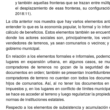
y también aquellas fronteras que se trazan entre múlti
el desplazamiento de esas fronteras, su configurac
2018:11).
La cita anterior nos muestra que hay varios elementos an
entender lo que es la economía popular, lo formal y lo infor
cálculo de beneficios. Estos elementos también se encuent
donde los actores sociales son, principalmente, los vec
vendedores de terrenos, ya sean comunarios o vecinos; y a
gobierno municipal.
En relación a los elementos formales e informales, podemo
lugares en expansión urbana, en algunos casos, se mue
compradores de terrenos no gozan de la seguridad de
documentos en orden; también se presentan incertidumbres
compradores de terreno no cuentan con todos los documen
hijos de comunarios. Así, al no tener los documentos e
impuestos y, en los lugares en conflicto de límites municip
se hace es acceder al terreno y luego regularizar la propied
normas de instituciones estatales.
Respecto a los elementos de subsistencia y acumulación 