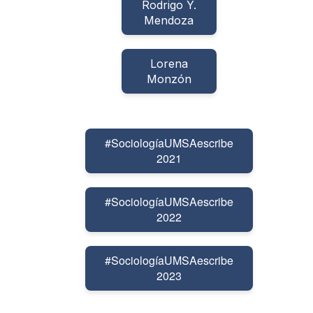
Rodrigo Y.
Mendoza
Lorena
Monzón
#SociologíaUMSAescribe
2021
#SociologíaUMSAescribe
2022
#SociologíaUMSAescribe
2023