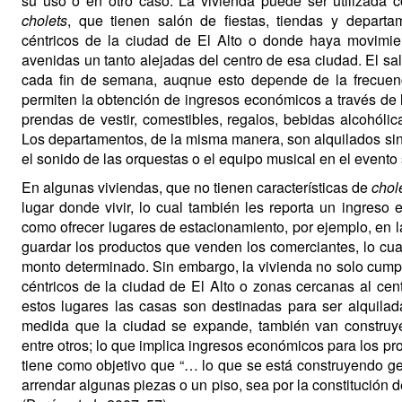
su uso o en otro caso. La vivienda puede ser utilizada
cholets
, que tienen salón de fiestas, tiendas y depart
céntricos de la ciudad de El Alto o donde haya movimi
avenidas un tanto alejadas del centro de esa ciudad. El sa
cada fin de semana, auqnue esto depende de la frecuenci
permiten la obtención de ingresos económicos a través de 
prendas de vestir, comestibles, regalos, bebidas alcohólica
Los departamentos, de la misma manera, son alquilados sin
el sonido de las orquestas o el equipo musical en el evento 
En algunas viviendas, que no tienen características de
chol
lugar donde vivir, lo cual también les reporta un ingreso
como ofrecer lugares de estacionamiento, por ejemplo, en la 
guardar los productos que venden los comerciantes, lo cual
monto determinado. Sin embargo, la vivienda no solo cump
céntricos de la ciudad de El Alto o zonas cercanas al cen
estos lugares las casas son destinadas para ser alquilad
medida que la ciudad se expande, también van construyén
entre otros; lo que implica ingresos económicos para los pr
tiene como objetivo que “… lo que se está construyendo gen
arrendar algunas piezas o un piso, sea por la constitución