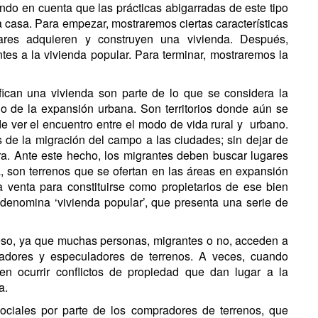
ndo en cuenta que las prácticas abigarradas de este tipo
 casa. Para empezar, mostraremos ciertas características
lares adquieren y construyen una vivienda. Después,
es a la vivienda popular. Para terminar, mostraremos la
fican una vivienda son parte de lo que se considera la
o de la expansión urbana. Son territorios donde aún se
uede ver el encuentro entre el modo de vida rural y urbano.
 de la migración del campo a las ciudades; sin dejar de
ra. Ante este hecho, los migrantes deben buscar lugares
a, son terrenos que se ofertan en las áreas en expansión
 venta para constituirse como propietarios de ese bien
denomina ‘vivienda popular’, que presenta una serie de
cceso, ya que muchas personas, migrantes o no, acceden a
eadores y especuladores de terrenos. A veces, cuando
n ocurrir conflictos de propiedad que dan lugar a la
a.
 sociales por parte de los compradores de terrenos, que