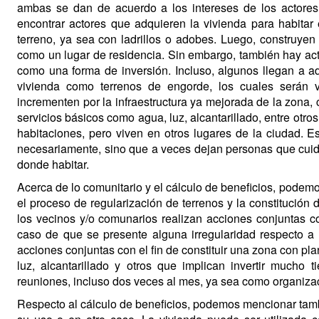
ambas se dan de acuerdo a los intereses de los actore
encontrar actores que adquieren la vivienda para habitar 
terreno, ya sea con ladrillos o adobes. Luego, construyen
como un lugar de residencia. Sin embargo, también hay act
como una forma de inversión. Incluso, algunos llegan a adq
vivienda como terrenos de engorde, los cuales serán 
incrementen por la infraestructura ya mejorada de la zona,
servicios básicos como agua, luz, alcantarillado, entre otro
habitaciones, pero viven en otros lugares de la ciudad. E
necesariamente, sino que a veces dejan personas que cuid
donde habitar.
Acerca de lo comunitario y el cálculo de beneficios, podem
el proceso de regularización de terrenos y la constitución 
los vecinos y/o comunarios realizan acciones conjuntas con
caso de que se presente alguna irregularidad respecto a
acciones conjuntas con el fin de constituir una zona con pl
luz, alcantarillado y otros que implican invertir mucho 
reuniones, incluso dos veces al mes, ya sea como organizac
Respecto al cálculo de beneficios, podemos mencionar tambi