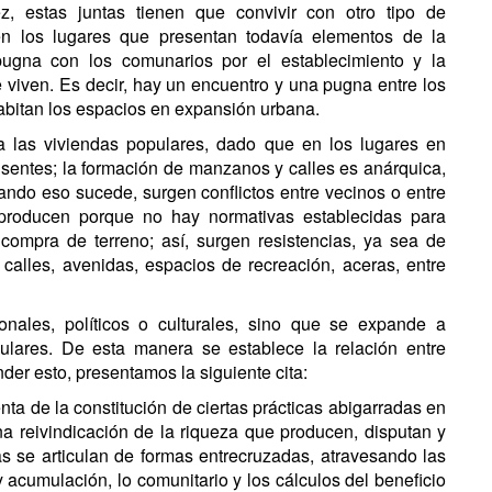
, estas juntas tienen que convivir con otro tipo de
 en los lugares que presentan todavía elementos de la
ugna con los comunarios por el establecimiento y la
 viven. Es decir, hay un encuentro y una pugna entre los
habitan los espacios en expansión urbana.
a a las viviendas populares, dado que en los lugares en
usentes; la formación de manzanos y calles es anárquica,
ando eso sucede, surgen conflictos entre vecinos o entre
 producen porque no hay normativas establecidas para
 compra de terreno; así, surgen resistencias, ya sea de
alles, avenidas, espacios de recreación, aceras, entre
onales, políticos o culturales, sino que se expande a
lares. De esta manera se establece la relación entre
der esto, presentamos la siguiente cita:
a de la constitución de ciertas prácticas abigarradas en
a reivindicación de la riqueza que producen, disputan y
tas se articulan de formas entrecruzadas, atravesando las
 y acumulación, lo comunitario y los cálculos del beneficio