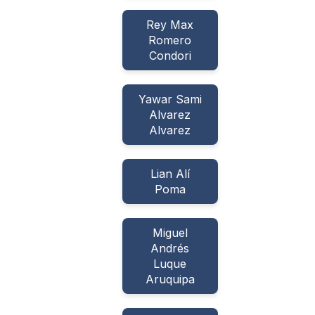
Rey Max
Romero
Condori
Yawar Sami
Alvarez
Alvarez
Lian Alí
Poma
Miguel
Andrés
Luque
Aruquipa