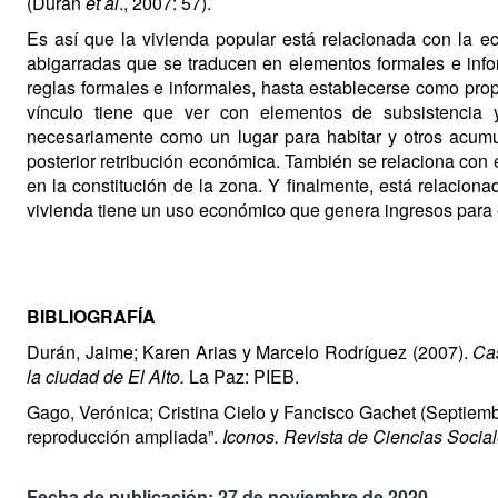
(Durán
et al
., 2007: 57).
Es así que la vivienda popular está relacionada con la e
abigarradas que se traducen en elementos formales e info
reglas formales e informales, hasta establecerse como pro
vínculo tiene que ver con elementos de subsistencia y
necesariamente como un lugar para habitar y otros acum
posterior retribución económica. También se relaciona con
en la constitución de la zona. Y finalmente, está relacion
vivienda tiene un uso económico que genera ingresos para e
BIBLIOGRAFÍA
Durán, Jaime; Karen Arias y Marcelo Rodríguez (2007).
Cas
la ciudad de El Alto.
La Paz: PIEB.
Gago, Verónica; Cristina Cielo y Fancisco Gachet (Septiemb
reproducción ampliada”.
Iconos. Revista de Ciencias Socia
Fecha de publicación: 27 de noviembre de 2020