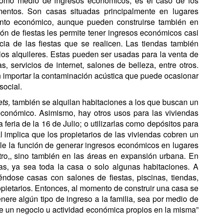
 como medio de ingresos económicos; es el caso de los
amentos. Son casas situadas principalmente en lugares
ento económico, aunque pueden construirse también en
lón de fiestas les permite tener ingresos económicos casi
a de las fiestas que se realicen. Las tiendas también
los alquileres. Estas pueden ser usadas para la venta de
s, servicios de internet, salones de belleza, entre otros.
 importar la contaminación acústica que puede ocasionar
social.
ets,
también se alquilan habitaciones a los que buscan un
 económico. Asimismo, hay otros usos para las viviendas
feria de la 16 de Julio; o utilizarlas como depósitos para
 implica que los propietarios de las viviendas cobren un
le la función de generar ingresos económicos en lugares
tro,, sino también en las áreas en expansión urbana. En
as, ya sea toda la casa o solo algunas habitaciones. A
dose casas con salones de fiestas, piscinas, tiendas,
opietarios. Entonces, al momento de construir una casa se
ere algún tipo de ingreso a la familia, sea por medio de
 de un negocio u actividad económica propios en la misma”