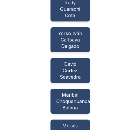
Rudy
Guarachi
Cota
Yerko Iván
Callisaya
Delgado
David
Cortez
Saavedra
Maribel
Choquehuanca
Balboa
Moisés