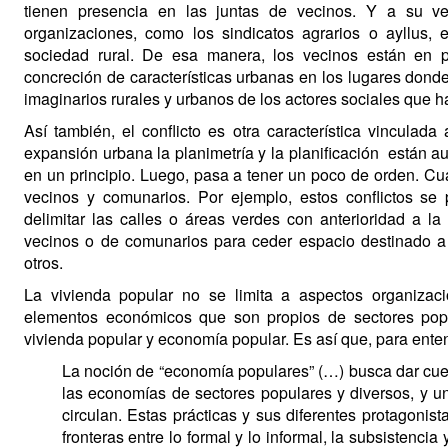
tienen presencia en las juntas de vecinos. Y a su vez
organizaciones, como los sindicatos agrarios o ayllus,
sociedad rural. De esa manera, los vecinos están en p
concreción de características urbanas en los lugares donde
imaginarios rurales y urbanos de los actores sociales que 
Así también, el conflicto es otra característica vinculad
expansión urbana la planimetría y la planificación están a
en un principio. Luego, pasa a tener un poco de orden. Cu
vecinos y comunarios. Por ejemplo, estos conflictos se
delimitar las calles o áreas verdes con anterioridad a la
vecinos o de comunarios para ceder espacio destinado a c
otros.
La vivienda popular no se limita a aspectos organizaci
elementos económicos que son propios de sectores popu
vivienda popular y economía popular. Es así que, para enten
La noción de “economía populares” (…) busca dar cuent
las economías de sectores populares y diversos, y un
circulan. Estas prácticas y sus diferentes protagonis
fronteras entre lo formal y lo informal, la subsistencia