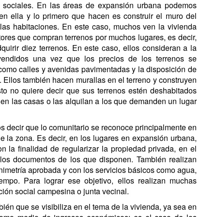
s sociales. En las áreas de expansión urbana podemos
en ella y lo primero que hacen es construir el muro del
 las habitaciones. En este caso, muchos ven la vivienda
ores que compran terrenos por muchos lugares, es decir,
uirir diez terrenos. En este caso, ellos consideran a la
vendidos una vez que los precios de los terrenos se
 como calles y avenidas pavimentadas y la disposición de
s. Ellos también hacen murallas en el terreno y construyen
sto no quiere decir que sus terrenos estén deshabitados
en las casas o las alquilan a los que demanden un lugar
os decir que lo comunitario se reconoce principalmente en
de la zona. Es decir, en los lugares en expansión urbana,
 la finalidad de regularizar la propiedad privada, en el
 los documentos de los que disponen. También realizan
animetría aprobada y con los servicios básicos como agua,
tiempo. Para lograr ese objetivo, ellos realizan muchas
ión social campesina o junta vecinal.
én que se visibiliza en el tema de la vivienda, ya sea en