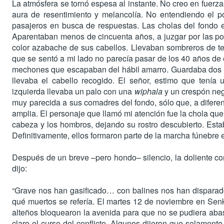
La atmósfera se tornó espesa al instante. No creo en fuerza
aura de resentimiento y melancolía. No entendiendo el 
pasajeros en busca de respuestas. Las cholas del fondo es
Aparentaban menos de cincuenta años, a juzgar por las po
color azabache de sus cabellos. Llevaban sombreros de te
que se sentó a mi lado no parecía pasar de los 40 años de 
mechones que escapaban del hábil amarro. Guardaba dos h
llevaba el cabello recogido. El señor, estimo que tenía
izquierda llevaba un palo con una
wiphala
y un crespón negr
muy parecida a sus comadres del fondo, sólo que, a difere
amplia. El personaje que llamó mi atención fue la chola que
cabeza y los hombros, dejando su rostro descubierto. Estab
Definitivamente, ellos formaron parte de la marcha fúnebre 
Después de un breve –pero hondo– silencio, la doliente come
dijo:
“
Grave nos han gasificado… con balines nos han disparad
qué muertos se refería. El martes 12 de noviembre en Sen
alteños bloquearon la avenida para que no se pudiera aba
claro el curso del conflicto. Algunos dijeron que solamente