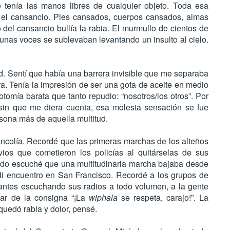
e tenía las manos libres de cualquier objeto. Toda esa
 el cansancio. Pies cansados, cuerpos cansados, almas
del cansancio bullía la rabia. El murmullo de cientos de
gunas voces se sublevaban levantando un insulto al cielo.
. Sentí que había una barrera invisible que me separaba
ra. Tenía la impresión de ser una gota de aceite en medio
tomía barata que tanto repudio: “nosotros/los otros”. Por
sin que me diera cuenta, esa molesta sensación se fue
sona más de aquella multitud.
ncolía. Recordé que las primeras marchas de los alteños
vios que cometieron los policías al quitárselas de sus
ndo escuché que una multitudinaria marcha bajaba desde
di encuentro en San Francisco. Recordé a los grupos de
antes escuchando sus radios a todo volumen, a la gente
nar de la consigna “¡La
wiphala
se respeta, carajo!”. La
uedó rabia y dolor, pensé.