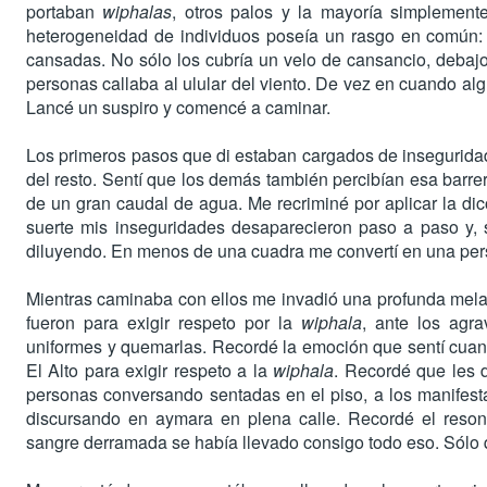
portaban
wiphalas
, otros palos y la mayoría simplement
heterogeneidad de individuos poseía un rasgo en común:
cansadas. No sólo los cubría un velo de cansancio, debajo 
personas callaba al ulular del viento. De vez en cuando al
Lancé un suspiro y comencé a caminar.
Los primeros pasos que di estaban cargados de inseguridad
del resto. Sentí que los demás también percibían esa barre
de un gran caudal de agua. Me recriminé por aplicar la dico
suerte mis inseguridades desaparecieron paso a paso y, 
diluyendo. En menos de una cuadra me convertí en una per
Mientras caminaba con ellos me invadió una profunda mela
fueron para exigir respeto por la
wiphala
, ante los agra
uniformes y quemarlas. Recordé la emoción que sentí cua
El Alto para exigir respeto a la
wiphala
. Recordé que les 
personas conversando sentadas en el piso, a los manifest
discursando en aymara en plena calle. Recordé el reso
sangre derramada se había llevado consigo todo eso. Sólo q