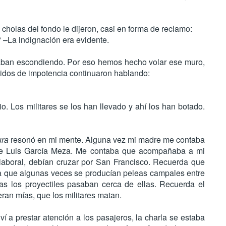
 cholas del fondo le dijeron, casi en forma de reclamo:
?
–La indignación era evidente.
staban escondiendo. Por eso hemos hecho volar ese muro,
gidos de impotencia continuaron hablando:
o. Los militares se los han llevado y ahí los han botado.
ura
resonó en mi mente. Alguna vez mi madre me contaba
a de Luis García Meza. Me contaba que acompañaba a mi
e laboral, debían cruzar por San Francisco. Recuerda que
a que algunas veces se producían peleas campales entre
ras los proyectiles pasaban cerca de ellas. Recuerda el
ran mías, que los militares matan.
 a prestar atención a los pasajeros, la charla se estaba