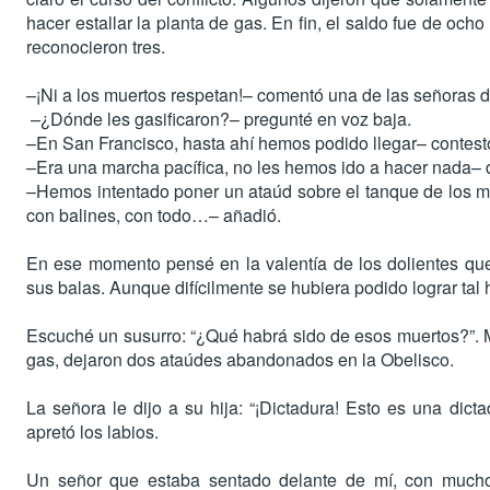
hacer estallar la planta de gas. En fin, el saldo fue de o
reconocieron tres.
–¡Ni a los muertos respetan!– comentó una de las señoras de
–¿Dónde les gasificaron?– pregunté en voz baja.
–En San Francisco, hasta ahí hemos podido llegar– contestó
–
Era una marcha pacífica, no les hemos ido a hacer nada
– 
–
Hemos intentado poner un ataúd sobre el tanque de los mi
con balines, con todo…
– añadió.
En ese momento pensé en la valentía de los dolientes que 
sus balas. Aunque difícilmente se hubiera podido lograr tal 
Escuché un susurro: “¿Qué habrá sido de esos muertos?”. Má
gas, dejaron dos ataúdes abandonados en la Obelisco.
La señora le dijo a su hija: “¡Dictadura! Esto es una dicta
apretó los labios.
Un señor que estaba sentado delante de mí, con mucho 