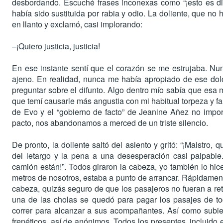
desbordando. Escuché frases inconexas como “¡esto es dict
había sido sustituida por rabia y odio. La doliente, que no
en llanto y exclamó, casi implorando:
–¡
Quiero justicia, justicia!
En ese instante sentí que el corazón se me estrujaba. Nun
ajeno. En realidad, nunca me había apropiado de ese dol
preguntar sobre el difunto. Algo dentro mío sabía que esa m
que temí causarle más angustia con mi habitual torpeza y fal
de Evo y el “gobierno de facto” de Jeanine Añez no imp
pacto, nos abandonamos a merced de un triste silencio.
De pronto, la doliente saltó del asiento y gritó: “¡Maistro
del letargo y la pena a una desesperación casi palpable.
camión están!”. Todos giraron la cabeza, yo también lo h
metros de nosotros, estaba a punto de arrancar. Rápidamente 
cabeza, quizás seguro de que los pasajeros no fueran a retr
una de las cholas se quedó para pagar los pasajes de to
correr para alcanzar a sus acompañantes. Así como subiero
frenéticos, así de anónimos. Todos los presentes, incluido 