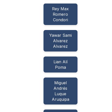
Rey Max
Romero
Condori
Yawar Sami
Alvarez
Alvarez
Lian Alí
Poma
Miguel
Andrés
Luque
Aruquipa