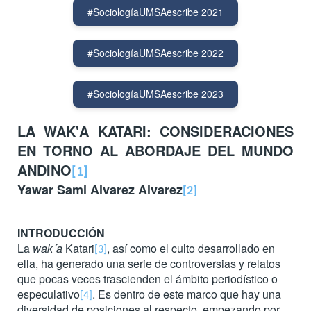
#SociologíaUMSAescribe 2021
#SociologíaUMSAescribe 2022
#SociologíaUMSAescribe 2023
LA WAK'A KATARI: CONSIDERACIONES
EN TORNO AL ABORDAJE DEL MUNDO
ANDINO
[1]
Yawar Sami Alvarez Alvarez
[2]
INTRODUCCIÓN
La
wak´a
Katari
, así como el culto desarrollado en
[3]
ella, ha generado una serie de controversias y relatos
que pocas veces trascienden el ámbito periodístico o
especulativo
. Es dentro de este marco que hay una
[4]
diversidad de posiciones al respecto, empezando por