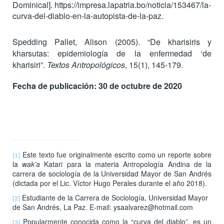
Dominical]. https://impresa.lapatria.bo/noticia/153467/la-
curva-del-diablo-en-la-autopista-de-la-paz.
Spedding Pallet, Alison (
2005
). “
De kharisiris y
kharsutas: epidemiología de la enfermedad ‘de
kharisiri”.
Textos Antropológicos
, 15(1), 145-179.
Fecha de publicación: 30 de octubre de 2020
Este texto fue originalmente escrito como un reporte sobre
[1]
la
wak’a
Katari para la materia Antropología Andina de la
carrera de sociología de la Universidad Mayor de San Andrés
(dictada por el Lic. Víctor Hugo Perales durante el año 2018).
Estudiante de la Carrera de Sociología, Universidad Mayor
[2]
de San Andrés, La Paz. E-mail: ysaalvarez@hotmail.com
Popularmente conocida como la “curva del diablo”, es un
[3]