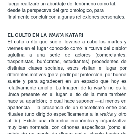
luego realizaré un abordaje del fenómeno como tal,
desde la perspectiva del giro ontológico, para
finalmente concluir con algunas reflexiones personales.
EL CULTO EN LA
WAK’A
KATARI
El culto o rito que suele llevarse a cabo los martes y
viernes en el lugar conocido como la “curva del diablo”
aglutina a una serie de actores (comerciantes,
trasportistas, burócratas, estudiantes) procedentes de
distintas clases sociales, estos visitan el lugar por
diferentes motivos (para pedir por protección, por buena
suerte y para agradecer) en un espacio que hoy es
relativamente amplio. La imagen de la
wak’a
no es la
única presente en el lugar, el tío de la mina también
hace su aparición; lo cual hace suponer —al menos en
apariencia— la presencia de un sincretismo entre dos
rituales (uno dirigido específicamente a la
wak’a
y otro
al tío). Existe una dinámica económica y organizativa
muy bien normada, con cánones específicos (como el
cobro de un monto de dinero por el simple hecho de