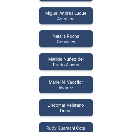
Miguel Andrés Luque
Aruquipa
Natalia Rocha
Gonzales
Matilde Nuñez del
Prado Alanes
Mariel N. Vacaflor
Alvarez
Lindomar Vejarano
Durán
Rudy Guarachi Cota