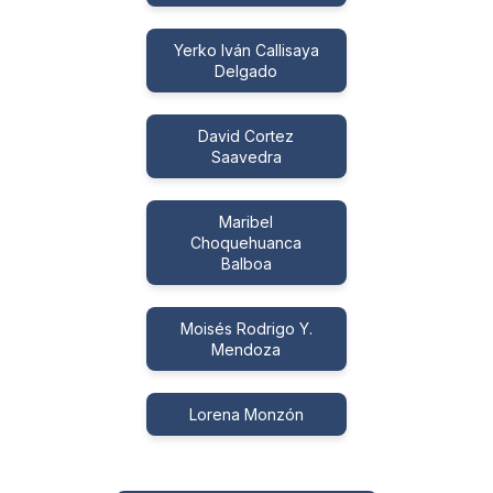
Yerko Iván Callisaya
Delgado
David Cortez
Saavedra
Maribel
Choquehuanca
Balboa
Moisés Rodrigo Y.
Mendoza
Lorena Monzón