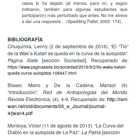
casos lo ha dejado (al menos, para mí, y según
indicaron, también para algunas estudiantes que
participaron) más perturbado que antes. No me atrevo
a dar una respuesta… (Spedding Pallet, 2005: 174).
BIBLIOGRAFÍA
Chuquimia, Lenny (2 de septiembre de 2016). “El “Tío”
de la Wak’a Katari se queda en la curva de la autopista”.
Página Siete
[sección Sociedad]. Recuperado de:
https://www.paginasiete.bo/sociedad/2016/9/2/tio-waka-katari-
queda-curva-autopista-108447.html
Blaser, Mario y De la Cadena, Marisol (9).
“Introducción”.
Red de Antropologías del Mundo.
Revista Electrónica
, (4), 4-9. Recuperado de:
http://ram-
wan.net/old/documents/05_e_Journal/journal-
4/jwan4.pdf
Montoya, Víctor (11 de agosto de 2013). “La Curva del
Diablo en la autopista de La Paz”.
La Patria
[sección