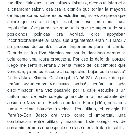
me dijo: “Estos son unas imillas y llokallas, directo al internet o
a enamorar salen”, esa era la opinión que tenían la mayoría
de las personas sobre estos estudiantes, no es sorpresa que
aclare que es un colegio fiscal, por eso tenía una mala
reputación. Y el patrón se repetía, lo que se suponía de sus
posiciones políticas era verdad, ellos apoyaban
incondicionalmente al MAS, sus argumentos eran “El MAS y
su proceso de cambio fueron importantes para mi familia.
Cuando se fue Evo Morales me sentía desolada porque lo
veía como una figura protectora. Por eso lo defendí, porque
luego me sentí huérfana y tenía miedo de los cambios que
vendrían, ya no se respetó al campesino, bajamos la cabeza”
(entrevista a Ximena Cusicanqui, 13-06-22). A pesar de que
tenían argumentos victimistas también tenían un lado
discriminador, una vez pasando por la calle escuché a un
uniformado de este colegio gritándole a un estudiante del
Jesús de Nazareth: “Hazte a un lado, K’ara jailón, no sabes
nada encima, blancón insípido”. Por último, el colegio El
Paraíso-Don Bosco era visto como el imparcial, una
combinación entre pititas y masistas. Este colegio es de
convenio, éramos una especie de clase media tratando subir a