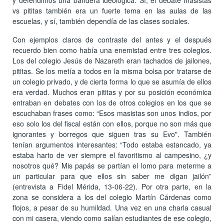
y defendimos una bandera ideológica. Sí, el debate masistas
vs pititas también era un fuerte tema en las aulas de las
escuelas, y sí, también dependía de las clases sociales.
Con ejemplos claros de contraste del antes y el después
recuerdo bien como había una enemistad entre tres colegios.
Los del colegio Jesús de Nazareth eran tachados de jailones,
pititas. Se los metía a todos en la misma bolsa por tratarse de
un colegio privado, y de cierta forma lo que se asumía de ellos
era verdad. Muchos eran pititas y por su posición económica
entraban en debates con los de otros colegios en los que se
escuchaban frases como: “Esos masistas son unos indios, por
eso solo los del fiscal están con ellos, porque no son más que
ignorantes y borregos que siguen tras su Evo". También
tenían argumentos interesantes: “Todo estaba estancado, ya
estaba harto de ver siempre el favoritismo al campesino, ¿y
nosotros qué? Mis papás se partían el lomo para meterme a
un particular para que ellos sin saber me digan jailón”
(entrevista a Fidel Mérida, 13-06-22). Por otra parte, en la
zona se considera a los del colegio Martín Cárdenas como
flojos, a pesar de su humildad. Una vez en una charla casual
con mi casera, viendo como salían estudiantes de ese colegio,