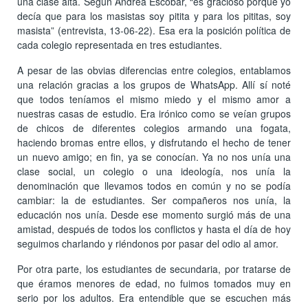
una clase alta. Según Andrea Escobar, “es gracioso porque yo
decía que para los masistas soy pitita y para los pititas, soy
masista” (entrevista, 13-06-22). Esa era la posición política de
cada colegio representada en tres estudiantes.
A pesar de las obvias diferencias entre colegios, entablamos
una relación gracias a los grupos de WhatsApp. Allí sí noté
que todos teníamos el mismo miedo y el mismo amor a
nuestras casas de estudio. Era irónico como se veían grupos
de chicos de diferentes colegios armando una fogata,
haciendo bromas entre ellos, y disfrutando el hecho de tener
un nuevo amigo; en fin, ya se conocían. Ya no nos unía una
clase social, un colegio o una ideología, nos unía la
denominación que llevamos todos en común y no se podía
cambiar: la de estudiantes. Ser compañeros nos unía, la
educación nos unía. Desde ese momento surgió más de una
amistad, después de todos los conflictos y hasta el día de hoy
seguimos charlando y riéndonos por pasar del odio al amor.
Por otra parte, los estudiantes de secundaria, por tratarse de
que éramos menores de edad, no fuimos tomados muy en
serio por los adultos. Era entendible que se escuchen más