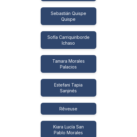
Sebastián Quispe
Quispe
Sofía Carriquiriborde
Ichaso
Tamara Morales
Palacios
Estefani Tapia
Sanjinés
Rêveuse
Kiara Lucía San
Pablo Morales