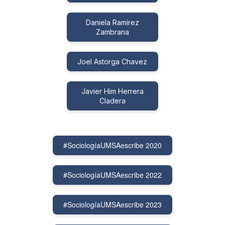
Daniela Ramírez
Zambrana
Joel Astorga Chavez
Javier Him Herrera
Cladera
#SociologíaUMSAescribe 2020
#SociologíaUMSAescribe 2022
#SociologíaUMSAescribe 2023