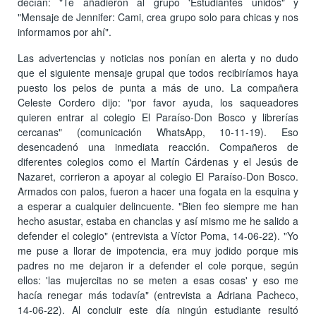
decían: "Te añadieron al grupo 'Estudiantes unidos" y
"Mensaje de Jennifer: Cami, crea grupo solo para chicas y nos
informamos por ahí".
Las advertencias y noticias nos ponían en alerta y no dudo
que el siguiente mensaje grupal que todos recibiríamos haya
puesto los pelos de punta a más de uno. La compañera
Celeste Cordero dijo: "por favor ayuda, los saqueadores
quieren entrar al colegio El Paraíso-Don Bosco y librerías
cercanas" (comunicación WhatsApp, 10-11-19). Eso
desencadenó una inmediata reacción. Compañeros de
diferentes colegios como el Martín Cárdenas y el Jesús de
Nazaret, corrieron a apoyar al colegio El Paraíso-Don Bosco.
Armados con palos, fueron a hacer una fogata en la esquina y
a esperar a cualquier delincuente. "Bien feo siempre me han
hecho asustar, estaba en chanclas y así mismo me he salido a
defender el colegio" (entrevista a Víctor Poma, 14-06-22). "Yo
me puse a llorar de impotencia, era muy jodido porque mis
padres no me dejaron ir a defender el cole porque, según
ellos: 'las mujercitas no se meten a esas cosas' y eso me
hacía renegar más todavía" (entrevista a Adriana Pacheco,
14-06-22). Al concluir este día ningún estudiante resultó