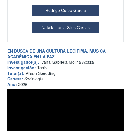
Rodrigo Corzo García
Natalia Lucía Siles Costas
EN BUSCA DE UNA CULTURA LEGÍTIMA: MÚSICA
ACADÉMICA EN LA PAZ
Investigador(a):
Ivana Gabriela Molina Apaza
Investigación:
Tesis
Tutor(a):
Alison Spedding
Carrera:
Sociología
Año:
2026