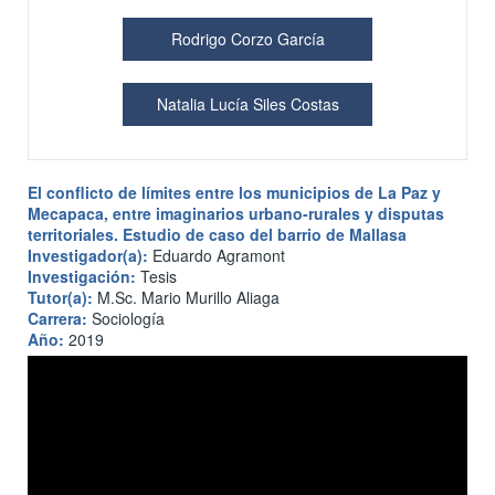
Rodrigo Corzo García
Natalia Lucía Siles Costas
El conflicto de límites entre los municipios de La Paz y
Mecapaca, entre imaginarios urbano-rurales y disputas
territoriales. Estudio de caso del barrio de Mallasa
Investigador(a):
Eduardo Agramont
Investigación:
Tesis
Tutor(a):
M.Sc. Mario Murillo Aliaga
Carrera:
Sociología
Año:
2019