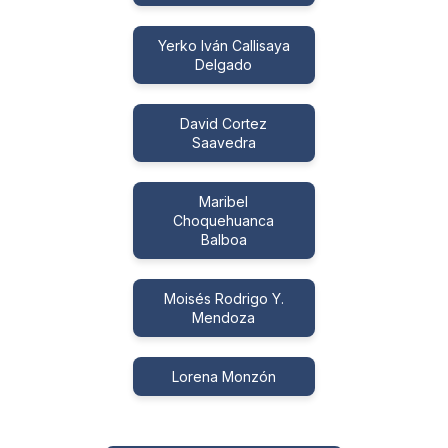
Yerko Iván Callisaya
Delgado
David Cortez
Saavedra
Maribel
Choquehuanca
Balboa
Moisés Rodrigo Y.
Mendoza
Lorena Monzón