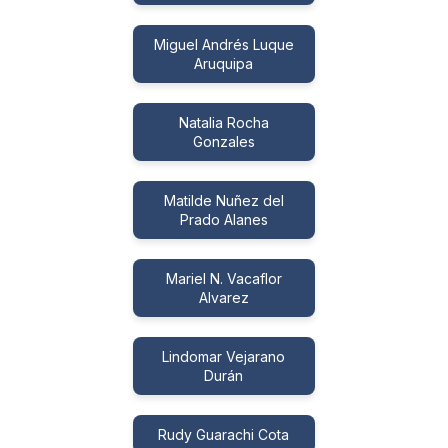
Miguel Andrés Luque
Aruquipa
Natalia Rocha
Gonzales
Matilde Nuñez del
Prado Alanes
Mariel N. Vacaflor
Alvarez
Lindomar Vejarano
Durán
Rudy Guarachi Cota