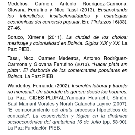
Medeiros, Carmen, Antonio Rodríguez-Carmona,
Giovana Ferrufino y Nico Tassi (2013).
Ensanchando
los intersticios: Institucionalidades y estrategias
económicas del comercio popular
. En:
T’inkazos
16(33),
27-46.
Soruco, Ximena (2011).
La ciudad de los cholos:
mestizaje y colonialidad en Bolivia. Siglos XIX y XX.
La
Paz: PIEB.
Tassi, Nico, Carmen Medeiros, Antonio Rodríguez-
Carmona y Giovana Ferrufino (2013).
"Hacer plata sin
plata". El desborde de los comerciantes populares en
Bolivia.
La Paz: PIEB.
Wanderley, Fernanda (2002).
Inserción laboral y trabajo
no mercantil. Un abordaje de género desde los hogares.
La Paz: CIDES-PLURAL.
Yampara Huarachi, Simón,
Saúl Mamani Morales y Norah Calancha Layme (2007).
“El comportamiento del
qhatu
: procesos hipotéticos de
contraste”.
La cosmovisión y lógica en la dinámica
socioeconómica del qhatu/feria 16 de Julio
(pp. 53-90).
La Paz: Fundación PIEB.