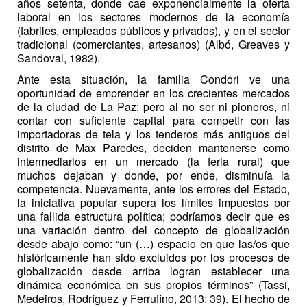
años setenta, donde cae exponencialmente la oferta
laboral en los sectores modernos de la economía
(fabriles, empleados públicos y privados), y en el sector
tradicional (comerciantes, artesanos) (Albó, Greaves y
Sandoval, 1982).
Ante esta situación, la familia Condori ve una
oportunidad de emprender en los crecientes mercados
de la ciudad de La Paz; pero al no ser ni pioneros, ni
contar con suficiente capital para competir con las
importadoras de tela y los tenderos más antiguos del
distrito de Max Paredes, deciden mantenerse como
intermediarios en un mercado (la feria rural) que
muchos dejaban y donde, por ende, disminuía la
competencia. Nuevamente, ante los errores del Estado,
la iniciativa popular supera los límites impuestos por
una fallida estructura política; podríamos decir que es
una variación dentro del concepto de globalización
desde abajo como: “un (…) espacio en que las/os que
históricamente han sido excluidos por los procesos de
globalización desde arriba logran establecer una
dinámica económica en sus propios términos” (Tassi,
Medeiros, Rodríguez y Ferrufino, 2013: 39). El hecho de