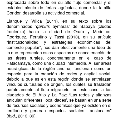
expresada sobre todo en su alto flujo comercial y el
establecimiento de ferias agrícolas, donde la familia
Condori desarrolla su actividad
comercial.
Llanque y Villca (2011), en su texto sobre los
denominados “
qamiris
aymaras” de Sabaya (ciudad
fronteriza) hacia la ciudad de Oruro y Medeiros,
Rodríguez, Ferrufino y Tassi (2013), en su artículo
“Institucionalidad y estrategias económicas del
comercio popular”, nos dan efectivamente una idea de
lo que representan estos espacios de concatenación de
las áreas rurales, concretamente en el caso de
Patacamaya, como una ciudad intermedia. Al ser áreas
neurálgicas de la región andina, funcionan como un
espacio para la creación de redes y capital social,
debido a que es en esta región donde se entrelazan
vínculos culturales de origen, los cuales se trasladan
paralelamente al flujo migratorio, en este caso, a las
ciudades de El Alto y La Paz: “Las redes y alianzas
articulan diferentes ‘localidades’, se basan en una serie
de recursos sociales y económicos que ya existen en el
territorio y generan espacios sociales translocales”
(
ibid
., 2013: 39).