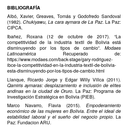
BIBLIOGRAFÍA
Albó, Xavier, Greaves, Tomás y Godofredo Sandoval
(1982).
Chukiyawu, La cara aymara de La Paz.
La Paz:
CIPCA.
Ibañez, Roxana (12 de octubre de 2017). “La
competitividad de la industria textil de Bolivia está
disminuyendo por los tipos de cambio”.
Modaes
Latinoamérica
Recuperado de:
https://www.modaes.com/back-stage/gary-rodriguez-
ibce-la-competitividad-en-la-industria-textil-de-bolivia-
esta-disminuyendo-por-los-tipos-de-cambio.html
Llanque, Ricardo Jorge y Edgar Willy Villca (2011).
Qamiris aymaras: desplazamiento e inclusión de elites
andinas en la ciudad de Oruro.
La Paz: Programa de
Investigación Estratégica en Bolivia (PIEB).
Marco Navarro, Flavia (2015).
Empoderamiento
económico de las mujeres en Bolivia. Entre el ideal de
estabilidad laboral y el sueño del negocio propio.
La
Paz: Fundacion ARU.