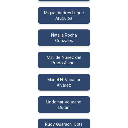
Miguel Andrés Luque
Aruquipa
Natalia Rocha
Gonzales
Matilde Nuñez del
Prado Alanes
Mariel N. Vacaflor
Alvarez
Lindomar Vejarano
Durán
Rudy Guarachi Cota