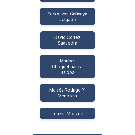
Yerko Iván Callisaya
Delgado
David Cortez
Saavedra
Maribel
Choquehuanca
Balboa
Moisés Rodrigo Y.
Mendoza
Lorena Monzón