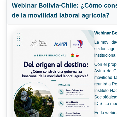
Webinar Bolivia-Chile: ¿Cómo cons
de la movilidad laboral agrícola?
Webinar Bol
La movilida
sector agr
instituciona
Con el propó
Avina de Ch
movilidad l
reunirá a Pe
Instituto Na
Sociológica
IDIS. La mo
En la webin