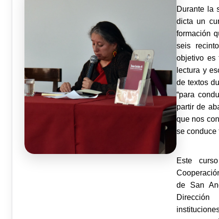
Durante la 
dicta un cu
formación q
seis recint
objetivo es
lectura y es
de textos d
“para condu
partir de ab
que nos cond
se conduce t
Este curs
Cooperación 
de San And
Dirección
institucion