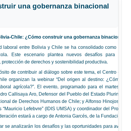
truir una gobernanza binacional
ivia-Chile: ¿Cómo construir una gobernanza binacional de 
d laboral entre Bolivia y Chile se ha consolidado como un fe
ícola. Este escenario plantea nuevos desafíos para ambo
l, protección de derechos y sostenibilidad productiva.
sito de contribuir al diálogo sobre este tema, el Centro de Po
ile organizan la webinar “Del origen al destino: ¿Cómo con
aboral agrícola?”. El evento, programado para el martes 21 de
dro Callisaya Aro, Defensor del Pueblo del Estado Plurinacional
cional de Derechos Humanos de Chile; y Alfonso Hinojosa, inves
s “Mauricio Lefebvre” (IDIS UMSA) y coordinador del Programa
deración estará a cargo de Antonia Garcés, de la Fundación Avi
ar se analizarán los desafíos y las oportunidades para avanza