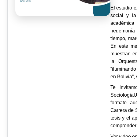
El estudio e
social y la
académica b
hegemonía 
tiempo, mar
En este med
muestran en
la Orquest
“iluminando 
en Bolivia”,
Te invitam
SociologíaU
formato aud
Carrera de 
tesis y el 
comprender 
Ver video en