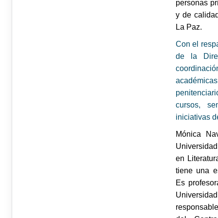
personas pr
y de calida
La Paz.
Con el resp
de la Dire
coordinació
académicas 
penitencia
cursos, sem
iniciativas 
Mónica Nav
Universidad
en Literatu
tiene una 
Es profesor
Universidad
responsable