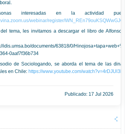
boral.
sonas interesadas en la actividad pueden 
//avina.zoom.us/webinar/register/WN_REn79ouKSQWwGJO54BH
 del tema, les invitamos a descargar el libro de Alfonso Hino
olivian
ps://idis.umsa.bo/documents/63818/0/Hinojosa+tapa+web+%28
2364-0aaf7f36b734
isodio de Sociologando, se aborda el tema de las
dinámicas
ales en Chile
:
https://www.youtube.com/watch?v=4rDJUl3NzSw
Publicado: 17 Jul 2026