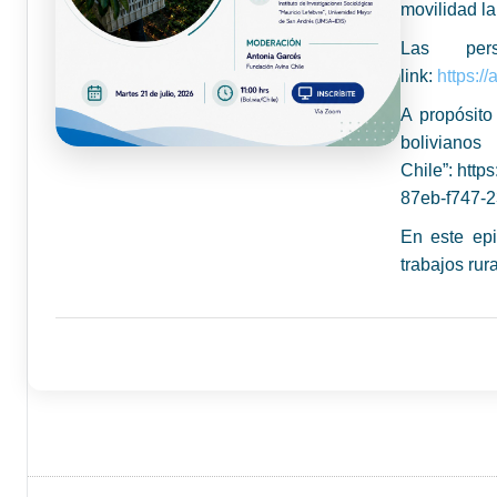
movilidad la
Las per
link:
https:
A propósito
b
Chile”: htt
87eb-f747-
En este ep
trabajos rur