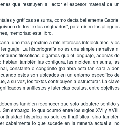
enes que restituyen al lector el espesor material de un
entales y gráficas se suma, como decía bellamente Gabriel
voco de los textos originarios”, para oír en los pliegues
es, memorias: este libro.
ana, uno más próximo a mis intereses intelectuales, y es
el lenguaje. La historiografía no es una simple narrativa ni
n honduras filosóficas, digamos que el lenguaje, además de
 lo hablan, también las configura, las moldea; en suma, las
ional, constante o congénito (palabra esta tan cara a don
uando estos son ubicados en un entorno específico de
ue, a su vez, los textos contribuyen a estructurar. La clave
ignificados manifiestos y latencias ocultas, entre objetivos
 debemos también reconocer que solo adquiere sentido y
 Sin embargo, lo que ocurrió entre los siglos XVI y XVIII,
ntinuidad histórica no solo es lingüística, sino también
der cabalmente lo que sucede en la minería actual si no