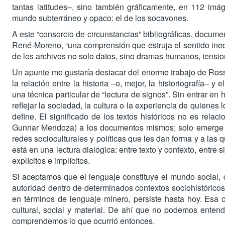
tantas latitudes–, sino también gráficamente, en 112 imág
mundo subterráneo y opaco: el de los socavones.
A este “consorcio de circunstancias” bibliográficas, docum
René-Moreno, “una comprensión que estruja el sentido inequí
de los archivos no solo datos, sino dramas humanos, tension
Un apunte me gustaría destacar del enorme trabajo de Ross
la relación entre la historia –o, mejor, la historiografía– y 
una técnica particular de “lectura de signos”. Sin entrar e
reflejar la sociedad, la cultura o la experiencia de quienes
define. El significado de los textos históricos no es relac
Gunnar Mendoza) a los documentos mismos; solo emerge c
redes socioculturales y políticas que les dan forma y a las q
está en una lectura dialógica: entre texto y contexto, entre s
explícitos e implícitos.
Si aceptamos que el lenguaje constituye el mundo social,
autoridad dentro de determinados contextos sociohistóricos.
en términos de lenguaje minero, persiste hasta hoy. Esa co
cultural, social y material. De ahí que no podemos enten
comprendemos lo que ocurrió entonces.