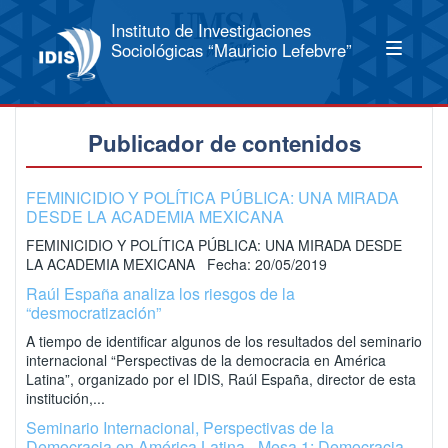
Instituto de Investigaciones
Sociológicas “Mauricio Lefebvre”
Publicador de contenidos
FEMINICIDIO Y POLÍTICA PÚBLICA: UNA MIRADA
DESDE LA ACADEMIA MEXICANA
FEMINICIDIO Y POLÍTICA PÚBLICA: UNA MIRADA DESDE
LA ACADEMIA MEXICANA Fecha: 20/05/2019
Raúl España analiza los riesgos de la
“desmocratización”
A tiempo de identificar algunos de los resultados del seminario
internacional “Perspectivas de la democracia en América
Latina”, organizado por el IDIS, Raúl España, director de esta
institución,...
Seminario Internacional, Perspectivas de la
Democracia en América Latina - Mesa 1: Democracia,