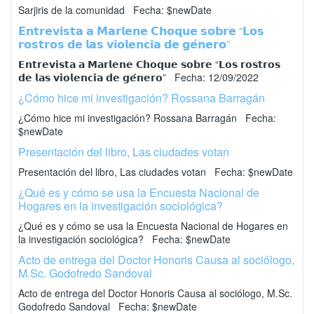
Sarjiris de la comunidad Fecha: $newDate
𝗘𝗻𝘁𝗿𝗲𝘃𝗶𝘀𝘁𝗮 𝗮 𝗠𝗮𝗿𝗹𝗲𝗻𝗲 𝗖𝗵𝗼𝗾𝘂𝗲 𝘀𝗼𝗯𝗿𝗲 “𝗟𝗼𝘀
𝗿𝗼𝘀𝘁𝗿𝗼𝘀 𝗱𝗲 𝗹𝗮𝘀 𝘃𝗶𝗼𝗹𝗲𝗻𝗰𝗶𝗮 𝗱𝗲 𝗴𝗲́𝗻𝗲𝗿𝗼”
𝗘𝗻𝘁𝗿𝗲𝘃𝗶𝘀𝘁𝗮 𝗮 𝗠𝗮𝗿𝗹𝗲𝗻𝗲 𝗖𝗵𝗼𝗾𝘂𝗲 𝘀𝗼𝗯𝗿𝗲 “𝗟𝗼𝘀 𝗿𝗼𝘀𝘁𝗿𝗼𝘀
𝗱𝗲 𝗹𝗮𝘀 𝘃𝗶𝗼𝗹𝗲𝗻𝗰𝗶𝗮 𝗱𝗲 𝗴𝗲́𝗻𝗲𝗿𝗼” Fecha: 12/09/2022
¿Cómo hice mi investigación? Rossana Barragán
¿Cómo hice mi investigación? Rossana Barragán Fecha:
$newDate
Presentación del libro, Las ciudades votan
Presentación del libro, Las ciudades votan Fecha: $newDate
¿Qué es y cómo se usa la Encuesta Nacional de
Hogares en la investigación sociológica?
¿Qué es y cómo se usa la Encuesta Nacional de Hogares en
la investigación sociológica? Fecha: $newDate
Acto de entrega del Doctor Honoris Causa al sociólogo,
M.Sc. Godofredo Sandoval
Acto de entrega del Doctor Honoris Causa al sociólogo, M.Sc.
Godofredo Sandoval Fecha: $newDate