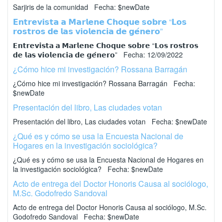
Sarjiris de la comunidad Fecha: $newDate
𝗘𝗻𝘁𝗿𝗲𝘃𝗶𝘀𝘁𝗮 𝗮 𝗠𝗮𝗿𝗹𝗲𝗻𝗲 𝗖𝗵𝗼𝗾𝘂𝗲 𝘀𝗼𝗯𝗿𝗲 “𝗟𝗼𝘀
𝗿𝗼𝘀𝘁𝗿𝗼𝘀 𝗱𝗲 𝗹𝗮𝘀 𝘃𝗶𝗼𝗹𝗲𝗻𝗰𝗶𝗮 𝗱𝗲 𝗴𝗲́𝗻𝗲𝗿𝗼”
𝗘𝗻𝘁𝗿𝗲𝘃𝗶𝘀𝘁𝗮 𝗮 𝗠𝗮𝗿𝗹𝗲𝗻𝗲 𝗖𝗵𝗼𝗾𝘂𝗲 𝘀𝗼𝗯𝗿𝗲 “𝗟𝗼𝘀 𝗿𝗼𝘀𝘁𝗿𝗼𝘀
𝗱𝗲 𝗹𝗮𝘀 𝘃𝗶𝗼𝗹𝗲𝗻𝗰𝗶𝗮 𝗱𝗲 𝗴𝗲́𝗻𝗲𝗿𝗼” Fecha: 12/09/2022
¿Cómo hice mi investigación? Rossana Barragán
¿Cómo hice mi investigación? Rossana Barragán Fecha:
$newDate
Presentación del libro, Las ciudades votan
Presentación del libro, Las ciudades votan Fecha: $newDate
¿Qué es y cómo se usa la Encuesta Nacional de
Hogares en la investigación sociológica?
¿Qué es y cómo se usa la Encuesta Nacional de Hogares en
la investigación sociológica? Fecha: $newDate
Acto de entrega del Doctor Honoris Causa al sociólogo,
M.Sc. Godofredo Sandoval
Acto de entrega del Doctor Honoris Causa al sociólogo, M.Sc.
Godofredo Sandoval Fecha: $newDate