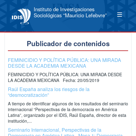
Instituto de Investigaciones
Sociológicas “Mauricio Lefebvre”
Publicador de contenidos
FEMINICIDIO Y POLÍTICA PÚBLICA: UNA MIRADA
DESDE LA ACADEMIA MEXICANA
FEMINICIDIO Y POLÍTICA PÚBLICA: UNA MIRADA DESDE
LA ACADEMIA MEXICANA Fecha: 20/05/2019
Raúl España analiza los riesgos de la
“desmocratización”
A tiempo de identificar algunos de los resultados del seminario
internacional “Perspectivas de la democracia en América
Latina”, organizado por el IDIS, Raúl España, director de esta
institución,...
Seminario Internacional, Perspectivas de la
Democracia en América Latina - Mesa 1: Democracia,