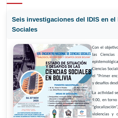
Seis investigaciones del IDIS en e
Sociales
Con el objetiv
las Ciencias 
epistemológica
Ciencias Socia
el “Primer enc
y desafíos desd
La actividad s
9.00, en torno
“glocalización
violencias y 