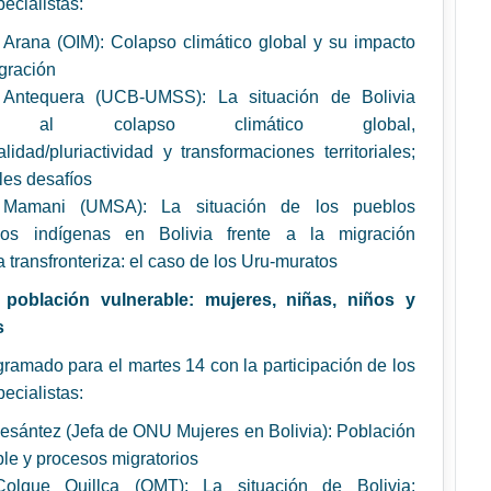
ecialistas:
 Arana (OIM): Colapso climático global y su impacto
igración
 Antequera (UCB-UMSS): La situación de Bolivia
te al colapso climático global,
alidad/pluriactividad y transformaciones territoriales;
les desafíos
 Mamani (UMSA): La situación de los pueblos
rios indígenas en Bolivia frente a la migración
a transfronteriza: el caso de los Uru-muratos
 población vulnerable: mujeres, niñas, niños y
s
ramado para el martes 14 con la participación de los
ecialistas:
esántez (Jefa de ONU Mujeres en Bolivia): Población
ble y procesos migratorios
Colque Quillca (OMT): La situación de Bolivia: