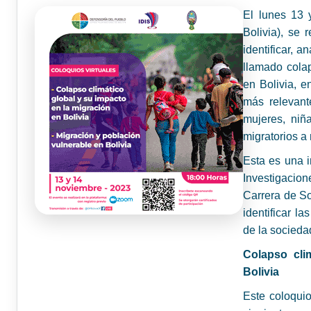
El lunes 13 
Bolivia), se 
identificar, a
llamado colap
en Bolivia, e
más relevant
mujeres, niñ
migratorios a 
Esta es una i
Investigacio
Carrera de So
identificar l
de la socieda
Colapso cli
Bolivia
Este coloquio