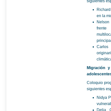
siguientes esp
Richard
en la m
Nelson
fren
multiloc
principa
Carlos
origina
climátic
Migración y
adolescente
Coloquio prog
siguientes esp
Nidya P
vulnera
Delia 