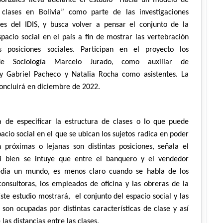
onzales lleva adelante el estudio “Hacia un modelo de
 clases en Bolivia” como parte de las investigaciones
res del IDIS, y busca volver a pensar el conjunto de la
spacio social en el país a fin de mostrar las vertebración
as posiciones sociales. Participan en el proyecto los
 de Sociología Marcelo Jurado, como auxiliar de
; y Gabriel Pacheco y Natalia Rocha como asistentes. La
concluirá en diciembre de 2022.
a de especificar la estructura de clases o lo que puede
acio social en el que se ubican los sujetos radica en poder
n próximas o lejanas son distintas posiciones, señala el
 Si bien se intuye que entre el banquero y el vendedor
dia un mundo, es menos claro cuando se habla de los
consultoras, los empleados de oficina y las obreras de la
Este estudio mostrará, el conjunto del espacio social y las
 son ocupadas por distintas características de clase y así
 las distancias entre las clases.