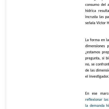
consumo del a
hídrica resul
incrusta las p
señala Víctor 
La forma en la
dimensiones p
¿estamos prep
pregunta, si b
no, se confron
de las dimensi
el investigador
En ese marco
reflexionar las
la
demanda híd