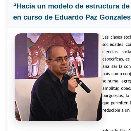
“Hacia un modelo de estructura de 
en curso de Eduardo Paz Gonzales
Las clases soc
sociedades co
ciencias soc
específicas, e
analizar la co
país como conj
se suma, agreg
amplitud opaca
burguesías, la
que permiten i
reducible a un