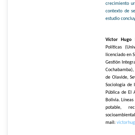
crecimiento ur
contexto de se
estudio conclu
Víctor Hugo 
Políticas (Un
licenciado en 
Gestión Integr
Cochabamba), 
de Olavide, Se
Sociología de
Pública de El 
Bolivia. Líneas
potable, re
socioambienta
mail:
victorh