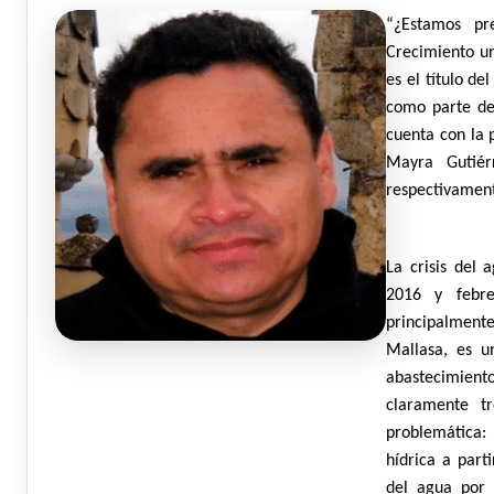
“¿Estamos pr
Crecimiento ur
es el título d
como parte de 
cuenta con la p
Mayra Gutiérr
respectivamen
La crisis del
2016 y febre
principalment
Mallasa, es u
abastecimiento
claramente t
problemática: 
hídrica a part
del agua por 