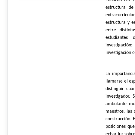
Eduardo Paz G
estructura de
extracurricula
estructura y e
entre distint
estudiantes
investigación
investigación 
La importanci
llamarse el esp
distinguir cuá
investigador.
ambulante me
maestros, las 
construcción. 
posiciones que
echar luz sobre