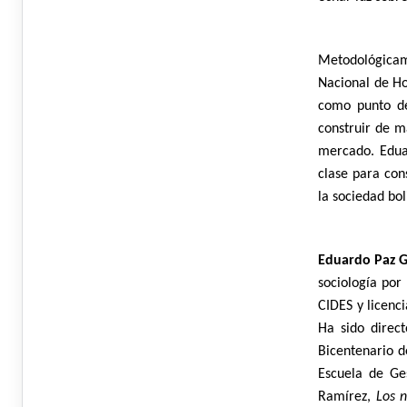
Metodológicam
Nacional de Ho
como punto de
construir de m
mercado. Eduar
clase para con
la sociedad bol
Eduardo Paz G
sociología por
CIDES y licenc
Ha sido direct
Bicentenario de
Escuela de Ges
Ramírez,
Los n