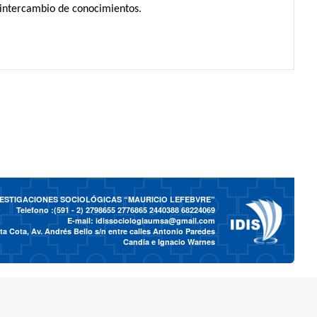
e intercambio de conocimientos.
NVESTIGACIONES SOCIOLÓGICAS “MAURICIO LEFEBVRE”
Telefono :(591 - 2)
2798655 2776865 2440388 68224069
E-mail:
idissociologiaumsa@gmail.com
a Cota, Av. Andrés Bello s/n entre calles Antonio Paredes
Candía e Ignacio Warnes