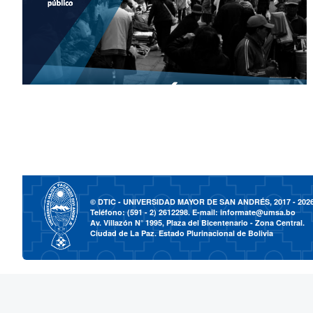
© DTIC - UNIVERSIDAD MAYOR DE SAN ANDRÉS, 2017 - 202
Teléfono: (591 - 2) 2612298. E-mail:
informate@umsa.bo
Av. Villazón N° 1995, Plaza del Bicentenario - Zona Central.
Ciudad de La Paz. Estado Plurinacional de Bolivia