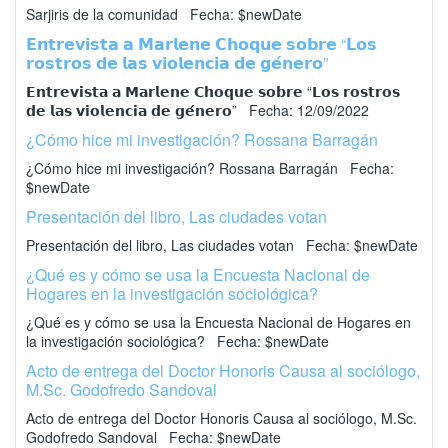
Sarjiris de la comunidad Fecha: $newDate
𝗘𝗻𝘁𝗿𝗲𝘃𝗶𝘀𝘁𝗮 𝗮 𝗠𝗮𝗿𝗹𝗲𝗻𝗲 𝗖𝗵𝗼𝗾𝘂𝗲 𝘀𝗼𝗯𝗿𝗲 “𝗟𝗼𝘀
𝗿𝗼𝘀𝘁𝗿𝗼𝘀 𝗱𝗲 𝗹𝗮𝘀 𝘃𝗶𝗼𝗹𝗲𝗻𝗰𝗶𝗮 𝗱𝗲 𝗴𝗲́𝗻𝗲𝗿𝗼”
𝗘𝗻𝘁𝗿𝗲𝘃𝗶𝘀𝘁𝗮 𝗮 𝗠𝗮𝗿𝗹𝗲𝗻𝗲 𝗖𝗵𝗼𝗾𝘂𝗲 𝘀𝗼𝗯𝗿𝗲 “𝗟𝗼𝘀 𝗿𝗼𝘀𝘁𝗿𝗼𝘀
𝗱𝗲 𝗹𝗮𝘀 𝘃𝗶𝗼𝗹𝗲𝗻𝗰𝗶𝗮 𝗱𝗲 𝗴𝗲́𝗻𝗲𝗿𝗼” Fecha: 12/09/2022
¿Cómo hice mi investigación? Rossana Barragán
¿Cómo hice mi investigación? Rossana Barragán Fecha:
$newDate
Presentación del libro, Las ciudades votan
Presentación del libro, Las ciudades votan Fecha: $newDate
¿Qué es y cómo se usa la Encuesta Nacional de
Hogares en la investigación sociológica?
¿Qué es y cómo se usa la Encuesta Nacional de Hogares en
la investigación sociológica? Fecha: $newDate
Acto de entrega del Doctor Honoris Causa al sociólogo,
M.Sc. Godofredo Sandoval
Acto de entrega del Doctor Honoris Causa al sociólogo, M.Sc.
Godofredo Sandoval Fecha: $newDate