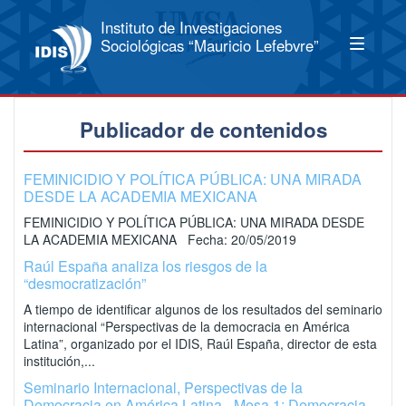
Instituto de Investigaciones
Sociológicas “Mauricio Lefebvre”
Publicador de contenidos
FEMINICIDIO Y POLÍTICA PÚBLICA: UNA MIRADA
DESDE LA ACADEMIA MEXICANA
FEMINICIDIO Y POLÍTICA PÚBLICA: UNA MIRADA DESDE
LA ACADEMIA MEXICANA Fecha: 20/05/2019
Raúl España analiza los riesgos de la
“desmocratización”
A tiempo de identificar algunos de los resultados del seminario
internacional “Perspectivas de la democracia en América
Latina”, organizado por el IDIS, Raúl España, director de esta
institución,...
Seminario Internacional, Perspectivas de la
Democracia en América Latina - Mesa 1: Democracia,