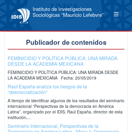
Instituto de Investigaciones
Sociológicas “Mauricio Lefebvre”
Publicador de contenidos
FEMINICIDIO Y POLÍTICA PÚBLICA: UNA MIRADA
DESDE LA ACADEMIA MEXICANA
FEMINICIDIO Y POLÍTICA PÚBLICA: UNA MIRADA DESDE
LA ACADEMIA MEXICANA Fecha: 20/05/2019
Raúl España analiza los riesgos de la
“desmocratización”
A tiempo de identificar algunos de los resultados del seminario
internacional “Perspectivas de la democracia en América
Latina”, organizado por el IDIS, Raúl España, director de esta
institución,...
Seminario Internacional, Perspectivas de la
Democracia en América Latina - Mesa 1: Democracia,