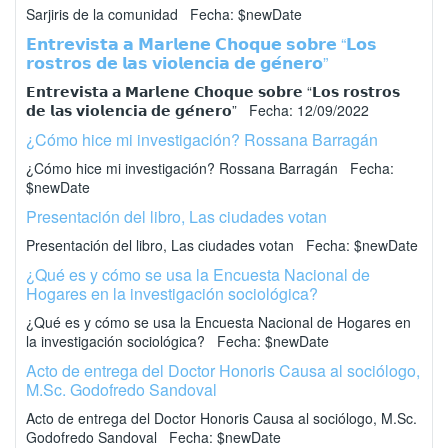
Sarjiris de la comunidad Fecha: $newDate
𝗘𝗻𝘁𝗿𝗲𝘃𝗶𝘀𝘁𝗮 𝗮 𝗠𝗮𝗿𝗹𝗲𝗻𝗲 𝗖𝗵𝗼𝗾𝘂𝗲 𝘀𝗼𝗯𝗿𝗲 “𝗟𝗼𝘀
𝗿𝗼𝘀𝘁𝗿𝗼𝘀 𝗱𝗲 𝗹𝗮𝘀 𝘃𝗶𝗼𝗹𝗲𝗻𝗰𝗶𝗮 𝗱𝗲 𝗴𝗲́𝗻𝗲𝗿𝗼”
𝗘𝗻𝘁𝗿𝗲𝘃𝗶𝘀𝘁𝗮 𝗮 𝗠𝗮𝗿𝗹𝗲𝗻𝗲 𝗖𝗵𝗼𝗾𝘂𝗲 𝘀𝗼𝗯𝗿𝗲 “𝗟𝗼𝘀 𝗿𝗼𝘀𝘁𝗿𝗼𝘀
𝗱𝗲 𝗹𝗮𝘀 𝘃𝗶𝗼𝗹𝗲𝗻𝗰𝗶𝗮 𝗱𝗲 𝗴𝗲́𝗻𝗲𝗿𝗼” Fecha: 12/09/2022
¿Cómo hice mi investigación? Rossana Barragán
¿Cómo hice mi investigación? Rossana Barragán Fecha:
$newDate
Presentación del libro, Las ciudades votan
Presentación del libro, Las ciudades votan Fecha: $newDate
¿Qué es y cómo se usa la Encuesta Nacional de
Hogares en la investigación sociológica?
¿Qué es y cómo se usa la Encuesta Nacional de Hogares en
la investigación sociológica? Fecha: $newDate
Acto de entrega del Doctor Honoris Causa al sociólogo,
M.Sc. Godofredo Sandoval
Acto de entrega del Doctor Honoris Causa al sociólogo, M.Sc.
Godofredo Sandoval Fecha: $newDate