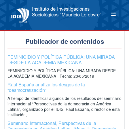
Instituto de Investigaciones
Sociológicas “Mauricio Lefebvre”
Publicador de contenidos
FEMINICIDIO Y POLÍTICA PÚBLICA: UNA MIRADA
DESDE LA ACADEMIA MEXICANA
FEMINICIDIO Y POLÍTICA PÚBLICA: UNA MIRADA DESDE
LA ACADEMIA MEXICANA Fecha: 20/05/2019
Raúl España analiza los riesgos de la
“desmocratización”
A tiempo de identificar algunos de los resultados del seminario
internacional “Perspectivas de la democracia en América
Latina”, organizado por el IDIS, Raúl España, director de esta
institución,...
Seminario Internacional, Perspectivas de la
Democracia en América Latina - Mesa 1: Democracia,