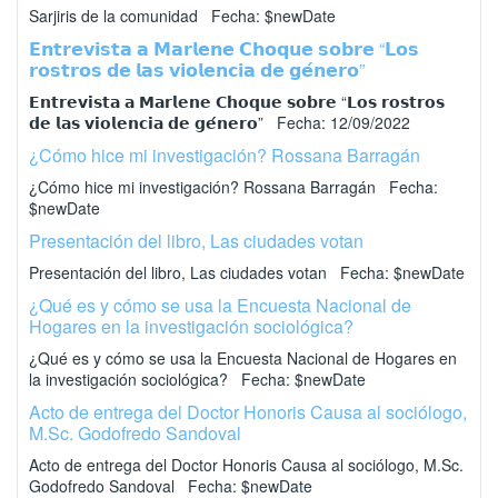
Sarjiris de la comunidad Fecha: $newDate
𝗘𝗻𝘁𝗿𝗲𝘃𝗶𝘀𝘁𝗮 𝗮 𝗠𝗮𝗿𝗹𝗲𝗻𝗲 𝗖𝗵𝗼𝗾𝘂𝗲 𝘀𝗼𝗯𝗿𝗲 “𝗟𝗼𝘀
𝗿𝗼𝘀𝘁𝗿𝗼𝘀 𝗱𝗲 𝗹𝗮𝘀 𝘃𝗶𝗼𝗹𝗲𝗻𝗰𝗶𝗮 𝗱𝗲 𝗴𝗲́𝗻𝗲𝗿𝗼”
𝗘𝗻𝘁𝗿𝗲𝘃𝗶𝘀𝘁𝗮 𝗮 𝗠𝗮𝗿𝗹𝗲𝗻𝗲 𝗖𝗵𝗼𝗾𝘂𝗲 𝘀𝗼𝗯𝗿𝗲 “𝗟𝗼𝘀 𝗿𝗼𝘀𝘁𝗿𝗼𝘀
𝗱𝗲 𝗹𝗮𝘀 𝘃𝗶𝗼𝗹𝗲𝗻𝗰𝗶𝗮 𝗱𝗲 𝗴𝗲́𝗻𝗲𝗿𝗼” Fecha: 12/09/2022
¿Cómo hice mi investigación? Rossana Barragán
¿Cómo hice mi investigación? Rossana Barragán Fecha:
$newDate
Presentación del libro, Las ciudades votan
Presentación del libro, Las ciudades votan Fecha: $newDate
¿Qué es y cómo se usa la Encuesta Nacional de
Hogares en la investigación sociológica?
¿Qué es y cómo se usa la Encuesta Nacional de Hogares en
la investigación sociológica? Fecha: $newDate
Acto de entrega del Doctor Honoris Causa al sociólogo,
M.Sc. Godofredo Sandoval
Acto de entrega del Doctor Honoris Causa al sociólogo, M.Sc.
Godofredo Sandoval Fecha: $newDate