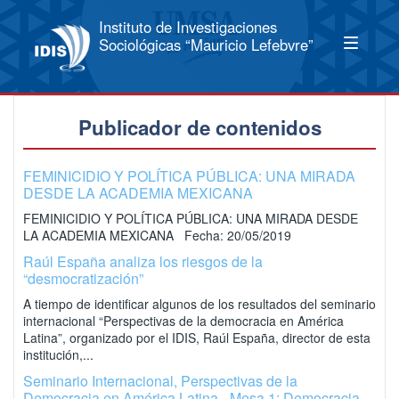
Instituto de Investigaciones
Sociológicas “Mauricio Lefebvre”
Publicador de contenidos
FEMINICIDIO Y POLÍTICA PÚBLICA: UNA MIRADA
DESDE LA ACADEMIA MEXICANA
FEMINICIDIO Y POLÍTICA PÚBLICA: UNA MIRADA DESDE
LA ACADEMIA MEXICANA Fecha: 20/05/2019
Raúl España analiza los riesgos de la
“desmocratización”
A tiempo de identificar algunos de los resultados del seminario
internacional “Perspectivas de la democracia en América
Latina”, organizado por el IDIS, Raúl España, director de esta
institución,...
Seminario Internacional, Perspectivas de la
Democracia en América Latina - Mesa 1: Democracia,