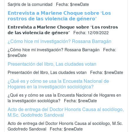
Sarjiris de la comunidad Fecha: $newDate
𝗘𝗻𝘁𝗿𝗲𝘃𝗶𝘀𝘁𝗮 𝗮 𝗠𝗮𝗿𝗹𝗲𝗻𝗲 𝗖𝗵𝗼𝗾𝘂𝗲 𝘀𝗼𝗯𝗿𝗲 “𝗟𝗼𝘀
𝗿𝗼𝘀𝘁𝗿𝗼𝘀 𝗱𝗲 𝗹𝗮𝘀 𝘃𝗶𝗼𝗹𝗲𝗻𝗰𝗶𝗮 𝗱𝗲 𝗴𝗲́𝗻𝗲𝗿𝗼”
𝗘𝗻𝘁𝗿𝗲𝘃𝗶𝘀𝘁𝗮 𝗮 𝗠𝗮𝗿𝗹𝗲𝗻𝗲 𝗖𝗵𝗼𝗾𝘂𝗲 𝘀𝗼𝗯𝗿𝗲 “𝗟𝗼𝘀 𝗿𝗼𝘀𝘁𝗿𝗼𝘀
𝗱𝗲 𝗹𝗮𝘀 𝘃𝗶𝗼𝗹𝗲𝗻𝗰𝗶𝗮 𝗱𝗲 𝗴𝗲́𝗻𝗲𝗿𝗼” Fecha: 12/09/2022
¿Cómo hice mi investigación? Rossana Barragán
¿Cómo hice mi investigación? Rossana Barragán Fecha:
$newDate
Presentación del libro, Las ciudades votan
Presentación del libro, Las ciudades votan Fecha: $newDate
¿Qué es y cómo se usa la Encuesta Nacional de
Hogares en la investigación sociológica?
¿Qué es y cómo se usa la Encuesta Nacional de Hogares en
la investigación sociológica? Fecha: $newDate
Acto de entrega del Doctor Honoris Causa al sociólogo,
M.Sc. Godofredo Sandoval
Acto de entrega del Doctor Honoris Causa al sociólogo, M.Sc.
Godofredo Sandoval Fecha: $newDate