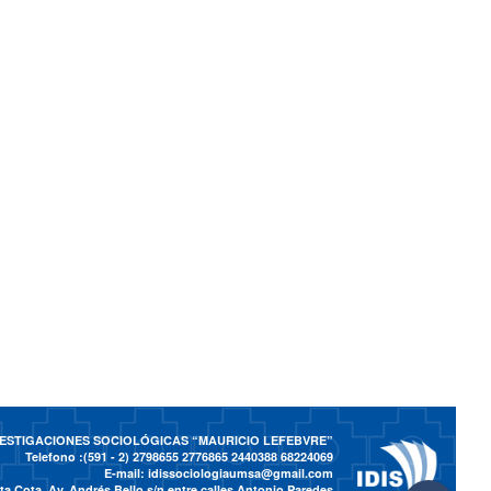
NVESTIGACIONES SOCIOLÓGICAS “MAURICIO LEFEBVRE”
Telefono :(591 - 2)
2798655 2776865 2440388 68224069
E-mail:
idissociologiaumsa@gmail.com
a Cota, Av. Andrés Bello s/n entre calles Antonio Paredes