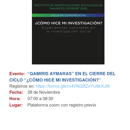
Evento:
“QAMIRIS AYMARAS” EN EL CIERRE DEL
CICLO “¿CÓMO HICE MI INVESTIGACIÓN?”
Registros en:
https://forms.gle/m4VN32fZoYU6kXJt6
Fecha:
28 de
Noviembre
Hora:
07:00 a 08:30
Lugar:
Plataforma zoom con registro previo